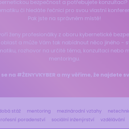
bernetickou bezpečnost a potřebujete konzultaci
ematiku či hledáte řečnici pro svou vlastní konferen
Pak jste na správném místě!
ří ženy profesionálky z oboru kybernetické bezpe
 oblast a může Vám tak nabídnout něco jiného - s
matiku, rozhovor na určité téma, konzultaci nebo m
mentoringu.
 se na #ŽENYVKYBER a my věříme, že najdete s
dobá stáž
mentoring
mezinárodní vztahy
netechni
rofesní poradenství
sociální inženýrství
vzdělávání