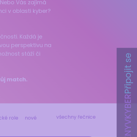
? Nebo Vás zajímá
ci v oblasti kyber?
čnosti. Každá je
vou perspektivu na
ožnost stáží či
Připojit se
vůj match.
#ŽENYVKYBER
všechny řečnice
cké role
nové