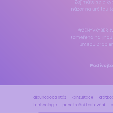
Zajímáte se o ky
názor na určitou t
#ŽENYVKYBER tvo
zaměřena na jinou
určitou proble
Podívejte
dlouhodobá stáž
konzultace
krátko
technologie
penetrační testování
p