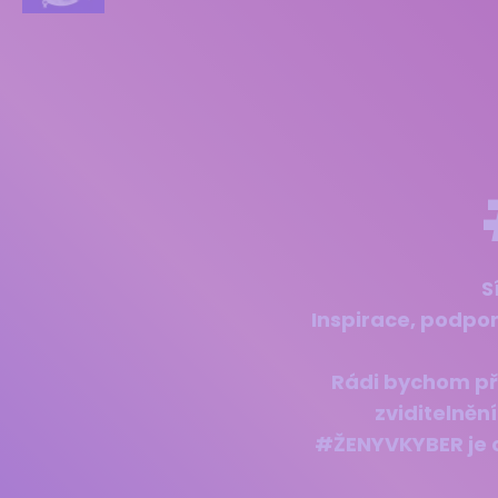
S
Inspirace, podpor
Rádi bychom při
zviditelněn
#ŽENYVKYBER je c