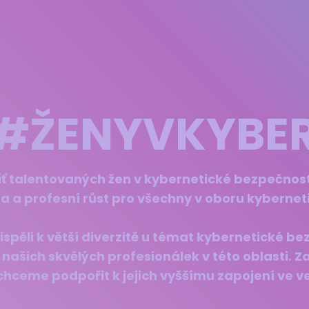
#ŽENYVKYBE
íť talentovaných žen v kybernetické bezpečnost
a a profesní růst pro všechny v oboru kyberne
spěli k větší diverzitě u témat kybernetické be
í našich skvělých profesionálek v této oblasti. 
hceme podpořit k jejich vyššímu zapojení ve v