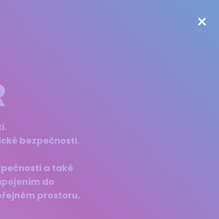
×
R
i.
tické bezpečnosti.
zpečnosti a také
Zapojením do
eřejném prostoru.