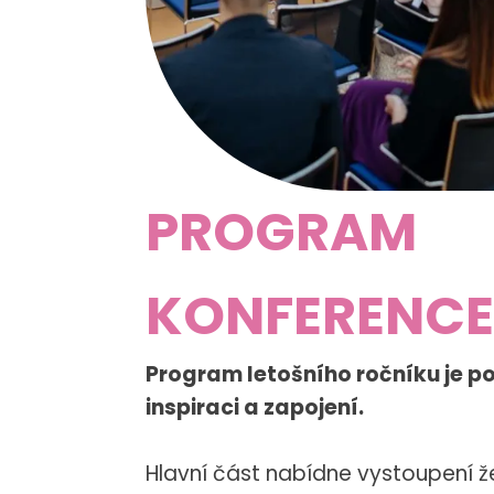
zlepšovat
funkčnost
a
strukturu
webových
stránek
na
PROGRAM
základě
toho, jak
KONFERENCE
se
webové
stránky
Program letošního ročníku je po
používají.
inspiraci a zapojení.
Hlavní část nabídne vystoupení že
Uživatelská