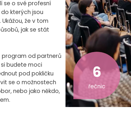
í se o své profesní
, do kterých jsou
. Ukážou, že v tom
ůsobů, jak se stát
 program od partnerů
h si budete moci
6
lédnout pod pokličku
vit se o možnostech
řečnic
obor, nebo jako někdo,
dem.