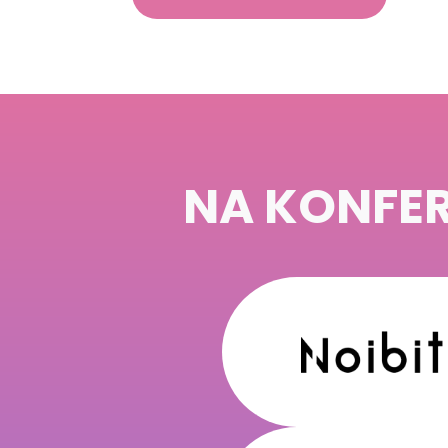
Marketing
Sdílením svých
zájmů a chování
při návštěvě
našich stránek
zvyšujete šanci na
NA KONFER
zobrazení
personalizovaného
obsahu a nabídek.