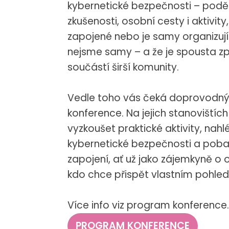
kybernetické bezpečnosti – poděl
zkušenost
zkušenosti, osobní cesty i aktivity
Aby naše
zapojené nebo je samy organizují
webové
nejsme samy – a že je spousta zp
stránky
fungovaly
součástí širší komunity.
při vaší
návštěvě co
Vedle toho vás čeká doprovodný
nejlépe.
konference. Na jejich stanovištíc
Pokud tyto
vyzkoušet praktické aktivity, nah
cookies
kybernetické bezpečnosti a poba
odmítnete,
zapojení, ať už jako zájemkyně o 
některé
kdo chce přispět vlastním pohle
funkce z
webu zmizí.
Více info viz program konference.
PROGRAM KONFERENCE