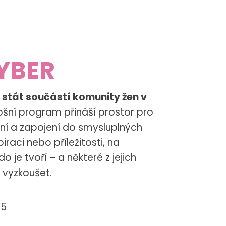
YBER
 stát součástí komunity žen v
šní program přináší prostor pro
ní a zapojení do smysluplných
piraci nebo příležitosti, na
o je tvoří – a některé z jejich
u vyzkoušet.
25