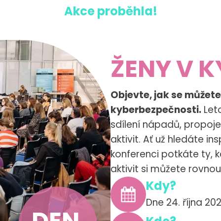
Akce proběhla!
ŽENY V K
Objevte, jak se můžete
kyberbezpečnosti.
Leto
sdílení nápadů, propoje
aktivit. Ať už hledáte ins
konferenci potkáte ty, kd
aktivit si můžete rovno
Kdy?
Dne 24. října 20
DEN
,