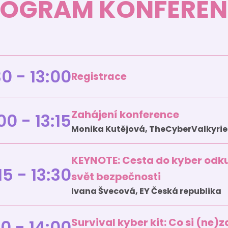
ROGRAM KONFEREN
30 - 13:00
Registrace
Zahájení konference
00 - 13:15
Monika Kutějová, TheCyberValkyrie
KEYNOTE: Cesta do kyber odkud
15 - 13:30
svět bezpečnosti
Ivana Švecová, EY Česká republika
Survival kyber kit: Co si (ne)
30 - 14:00