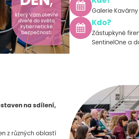
Kde?
Galerie Kavárny
který Vám otevře
dveře do světa
Kdo?
kybernetické
bezpečnosti
Zástupkyně firem
SentinelOne a d
staven na sdílení,
n z různých oblastí