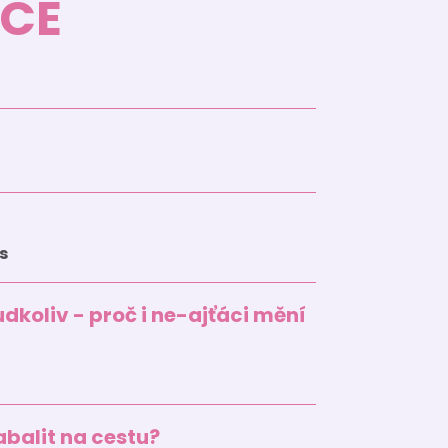
CE
s
koliv - proč i ne-ajťáci mění
zabalit na cestu?