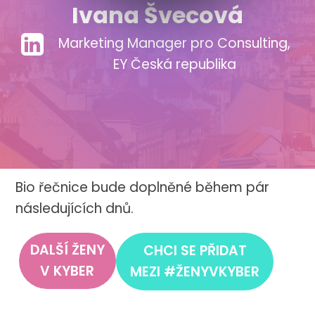
Ivana Švecová
Marketing Manager pro Consulting,
EY Česká republika
Bio řečnice bude doplněné během pár
následujících dnů.
DALŠÍ ŽENY
CHCI SE PŘIDAT
V KYBER
MEZI #ŽENYVKYBER
Nezbytné